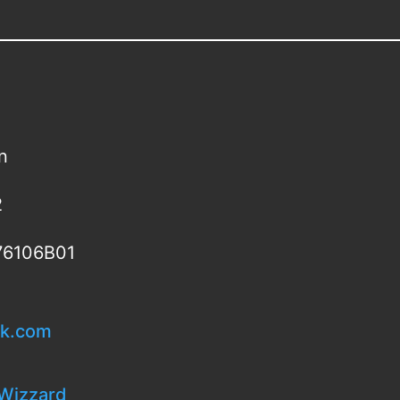
n
2
76106B01
ok.com
-Wizzard