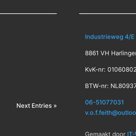
Industrieweg 4/E
8861 VH Harlinge
KvK-nr: 0106080
BTW-nr: NL8093
06-51077031
Next Entries »
v.o.f.feith@outlo
Gemaakt door
IT