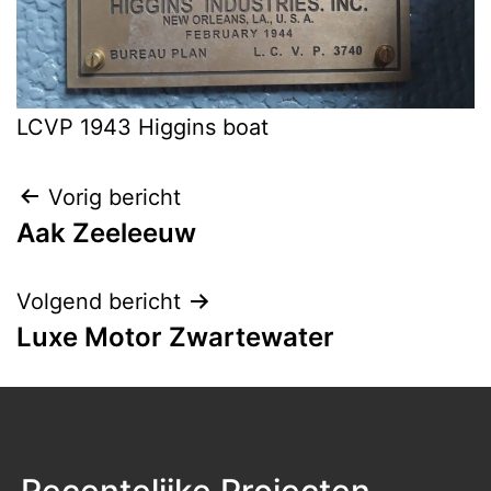
LCVP 1943 Higgins boat
Bericht
Vorig bericht
Aak Zeeleeuw
navigatie
Volgend bericht
Luxe Motor Zwartewater
Recentelijke Projecten